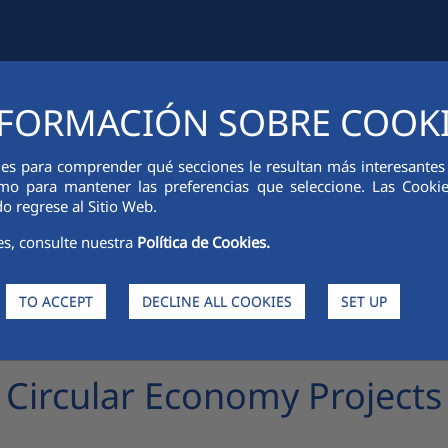
FORMACIÓN SOBRE COOK
IAL INFORMATION
INNOVATION
SUSTAINABILITY
PEOPLE
ies para comprender qué secciones le resultan más interesantes y 
 como para mantener las preferencias que seleccione. Las Cook
o regrese al Sitio Web.
es, consulte nuestra
Política de Cookies.
TO ACCEPT
DECLINE ALL COOKIES
SET UP
ircular Economy
Circular Economy Projects