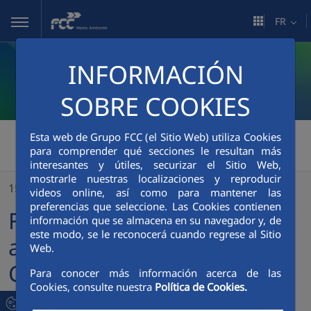
Saut au contenu principal
FR
INFORMACIÓN
SOBRE COOKIES
FCC Medio Ambiente
>
Esta web de Grupo FCC (el Sitio Web) utiliza Cookies
para comprender qué secciones le resultan más
FCC enviro conclut un accord pour l'acquisition de Cumbria Waste Group au Royaume-Uni
interesantes y útiles, securizar el Sitio Web,
mostrarle nuestras localizaciones y reproducir
15/09/2025
videos online, así como para mantener las
preferencias que seleccione. Las Cookies contienen
FCC enviro conclut un
información que se almacena en su navegador y, de
este modo, se le reconocerá cuando regrese al Sitio
accord pour l'acquisition de
Web.
Cumbria Waste Group au
Para conocer más información acerca de las
Cookies, consulte nuestra
Política de Cookies.
Royaume-Uni