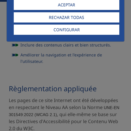
objectif de garantir l'accessibilité des contenus,
ACEPTAR
dans le but de :
RECHAZAR TODAS
Faciliter l'accès aux utilisateurs indépendamment
de leurs capacités ou de leur environnement.
CONFIGURAR
Permettre l'accès aux différents agents utilisateurs.
Inclure des contenus clairs et bien structurés.
Améliorer la navigation et l'expérience de
l'utilisateur.
Règlementation appliquée
Les pages de ce site Internet ont été développées
en respectant le Niveau AA selon la Norme
UNE-EN
, qui elle-même se base sur
301549:2022 (WCAG 2.1)
les Directives d'Accessibilité pour le Contenu Web
2.0 du W3C.