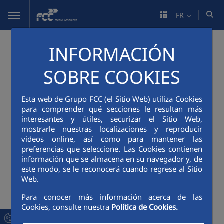
Saut au contenu principal
FR
Accessibilité
INFORMACIÓN
SOBRE COOKIES
FCC mise sur la responsabilité sociale
corporative car l'entreprise est
Esta web de Grupo FCC (el Sitio Web) utiliza Cookies
convaincue que son comportement
para comprender qué secciones le resultan más
interesantes y útiles, securizar el Sitio Web,
éthique et son compromis social et
mostrarle nuestras localizaciones y reproducir
environnemental, en plus de répondre à des
videos online, así como para mantener las
impératifs d'équité et de justice, sont également
preferencias que seleccione. Las Cookies contienen
rentables et peuvent se traduire par une meilleure
información que se almacena en su navegador y, de
ambiance de travail et générer des liens de
este modo, se le reconocerá cuando regrese al Sitio
Web.
réciprocité et d'acceptation dans ce même cadre.
Para conocer más información acerca de las
Pour ces raisons, sur le site Internet FCC.es, une
Cookies, consulte nuestra
Política de Cookies.
série de mesures ont été adoptées avec pour