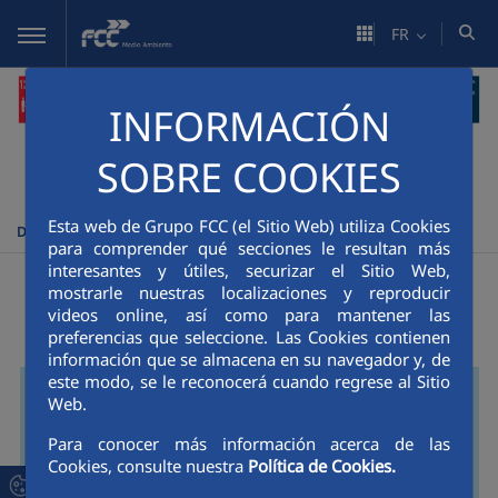
Saut au contenu principal
FR
INFORMACIÓN
SOBRE COOKIES
FCC Medio Ambiente
Durabilité
Stratégie de Développement
>
>
Esta web de Grupo FCC (el Sitio Web) utiliza Cookies
Durable 2050
para comprender qué secciones le resultan más
interesantes y útiles, securizar el Sitio Web,
Sostenibilidad y RSC
mostrarle nuestras localizaciones y reproducir
videos online, así como para mantener las
preferencias que seleccione. Las Cookies contienen
información que se almacena en su navegador y, de
este modo, se le reconocerá cuando regrese al Sitio
Web.
Para conocer más información acerca de las
Cookies, consulte nuestra
Política de Cookies.