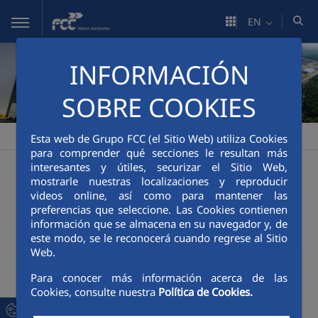
Skip to Main Content
EN
INFORMACIÓN
SOBRE COOKIES
FCC Medio Ambiente
Corporate area
Who we are
>
>
Esta web de Grupo FCC (el Sitio Web) utiliza Cookies
para comprender qué secciones le resultan más
interesantes y útiles, securizar el Sitio Web,
mostrarle nuestras localizaciones y reproducir
videos online, así como para mantener las
About us
preferencias que seleccione. Las Cookies contienen
información que se almacena en su navegador y, de
este modo, se le reconocerá cuando regrese al Sitio
Web.
Para conocer más información acerca de las
Cookies, consulte nuestra
Política de Cookies.