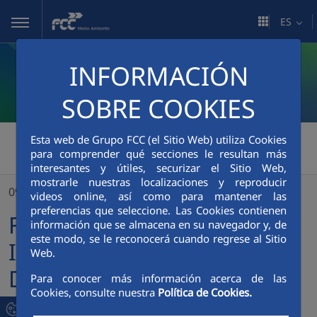
Saltar al contenido principal
ES
INFORMACIÓN
SOBRE COOKIES
FCC Medio Ambiente
>
Esta web de Grupo FCC (el Sitio Web) utiliza Cookies
para comprender qué secciones le resultan más
FCCenviro designa a Javier Irigoyen como nuevo Director General para la plataforma Atlantic
interesantes y útiles, securizar el Sitio Web,
mostrarle nuestras localizaciones y reproducir
09/05/2025
videos online, así como para mantener las
preferencias que seleccione. Las Cookies contienen
FCCenviro designa a Javier
información que se almacena en su navegador y, de
este modo, se le reconocerá cuando regrese al Sitio
Irigoyen como nuevo
Web.
Director General para la
Para conocer más información acerca de las
Cookies, consulte nuestra
Política de Cookies.
plataforma Atlantic