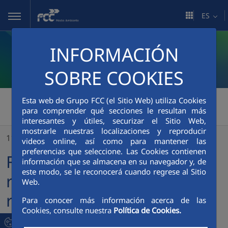
Saltar al contenido principal
ES
INFORMACIÓN
SOBRE COOKIES
FCC Medio Ambiente
>
Esta web de Grupo FCC (el Sitio Web) utiliza Cookies
para comprender qué secciones le resultan más
FCC Medio Ambiente renueva el contrato de recogida de residuos de la Mancomunidad de Sasieta
interesantes y útiles, securizar el Sitio Web,
mostrarle nuestras localizaciones y reproducir
11/01/2023
videos online, así como para mantener las
preferencias que seleccione. Las Cookies contienen
FCC Medio Ambiente
información que se almacena en su navegador y, de
este modo, se le reconocerá cuando regrese al Sitio
renueva el contrato de
Web.
recogida de residuos de la
Para conocer más información acerca de las
Cookies, consulte nuestra
Política de Cookies.
Mancomunidad de Sasieta