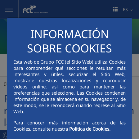
Saltar al contenido principal
ES
INFORMACIÓN
SOBRE COOKIES
FCC Medio Ambiente
>
Esta web de Grupo FCC (el Sitio Web) utiliza Cookies
para comprender qué secciones le resultan más
FCC Medio Ambiente renueva su compromiso con la ciudad de San Sebastián
interesantes y útiles, securizar el Sitio Web,
mostrarle nuestras localizaciones y reproducir
07/11/2023
videos online, así como para mantener las
preferencias que seleccione. Las Cookies contienen
FCC Medio Ambiente
información que se almacena en su navegador y, de
este modo, se le reconocerá cuando regrese al Sitio
renueva su compromiso con
Web.
la ciudad de San Sebastián
Para conocer más información acerca de las
Cookies, consulte nuestra
Política de Cookies.
La empresa resulta adjudicataria del nuevo contrato de