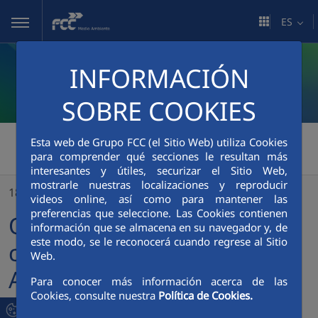
Saltar al contenido principal
ES
INFORMACIÓN
SOBRE COOKIES
FCC Medio Ambiente
>
Esta web de Grupo FCC (el Sitio Web) utiliza Cookies
para comprender qué secciones le resultan más
Oviedo renueva su confianza en FCC Medio Ambiente para el cuidado de sus zonas verdes
interesantes y útiles, securizar el Sitio Web,
mostrarle nuestras localizaciones y reproducir
18/10/2024
videos online, así como para mantener las
preferencias que seleccione. Las Cookies contienen
Oviedo renueva su
información que se almacena en su navegador y, de
este modo, se le reconocerá cuando regrese al Sitio
confianza en FCC Medio
Web.
Ambiente para el cuidado
Para conocer más información acerca de las
Cookies, consulte nuestra
Política de Cookies.
de sus zonas verdes