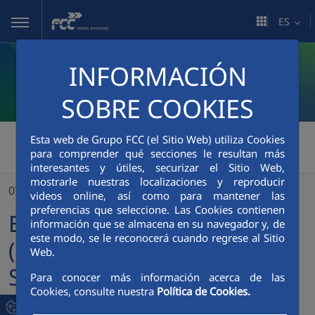
Saltar al contenido principal
ES
INFORMACIÓN
SOBRE COOKIES
FCC Medio Ambiente
>
Esta web de Grupo FCC (el Sitio Web) utiliza Cookies
para comprender qué secciones le resultan más
El condado de Sarasota (Florida) confía a FCC Servicios Medio Ambiente un nuevo contrato por 750 millones de dólares
interesantes y útiles, securizar el Sitio Web,
mostrarle nuestras localizaciones y reproducir
07/03/2024
videos online, así como para mantener las
preferencias que seleccione. Las Cookies contienen
El condado de Sarasota
información que se almacena en su navegador y, de
este modo, se le reconocerá cuando regrese al Sitio
(Florida) confía a FCC
Web.
Servicios Medio Ambiente
Para conocer más información acerca de las
Cookies, consulte nuestra
Política de Cookies.
un nuevo contrato por 750