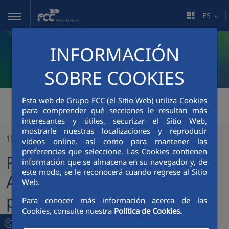
Saltar al contenido principal
ES
INFORMACIÓN
SOBRE COOKIES
FCC Medio Ambiente
>
Esta web de Grupo FCC (el Sitio Web) utiliza Cookies
para comprender qué secciones le resultan más
FCC Servicios Medio Ambiente refuerza su presencia en Florida con un nuevo contrato de 420 millones de dólares
interesantes y útiles, securizar el Sitio Web,
mostrarle nuestras localizaciones y reproducir
15/02/2024
videos online, así como para mantener las
preferencias que seleccione. Las Cookies contienen
FCC Servicios Medio
información que se almacena en su navegador y, de
este modo, se le reconocerá cuando regrese al Sitio
Ambiente refuerza su
Web.
presencia en Florida con un
Para conocer más información acerca de las
Cookies, consulte nuestra
Política de Cookies.
nuevo contrato de 420