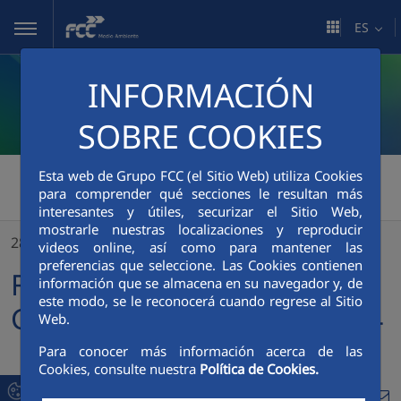
Saltar al contenido principal
ES
INFORMACIÓN
SOBRE COOKIES
FCC Medio Ambiente
>
Esta web de Grupo FCC (el Sitio Web) utiliza Cookies
para comprender qué secciones le resultan más
FCC celebra su Junta General de Accionistas 2024
interesantes y útiles, securizar el Sitio Web,
mostrarle nuestras localizaciones y reproducir
28/06/2024
videos online, así como para mantener las
preferencias que seleccione. Las Cookies contienen
FCC celebra su Junta
información que se almacena en su navegador y, de
este modo, se le reconocerá cuando regrese al Sitio
General de Accionistas 2024
Web.
Para conocer más información acerca de las
Cookies, consulte nuestra
Política de Cookies.
Compa
Compartir en Twitte
Compartir en Li
Compartir en
RSS