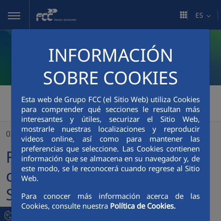
Saltar al contenido principal
ES
INFORMACIÓN
SOBRE COOKIES
FCC Medio Ambiente
>
Esta web de Grupo FCC (el Sitio Web) utiliza Cookies
para comprender qué secciones le resultan más
FCC Medio Ambiente celebra una Jornada de Solidaridad y Compromiso con Ucrania
interesantes y útiles, securizar el Sitio Web,
mostrarle nuestras localizaciones y reproducir
03/03/2023
videos online, así como para mantener las
preferencias que seleccione. Las Cookies contienen
FCC Medio Ambiente
información que se almacena en su navegador y, de
este modo, se le reconocerá cuando regrese al Sitio
celebra una Jornada de
Web.
Solidaridad y Compromiso
Para conocer más información acerca de las
Cookies, consulte nuestra
Política de Cookies.
con Ucrania