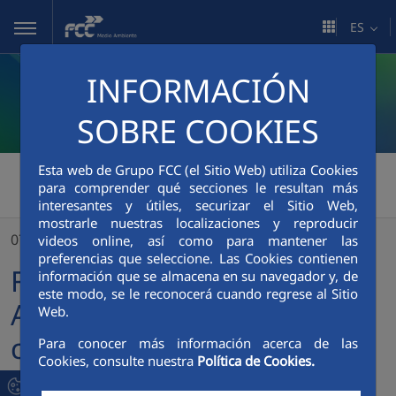
Saltar al contenido principal
ES
INFORMACIÓN
SOBRE COOKIES
Esta web de Grupo FCC (el Sitio Web) utiliza Cookies
FCC Medio Ambiente
>
para comprender qué secciones le resultan más
interesantes y útiles, securizar el Sitio Web,
FCC Servicios Medio Ambiente se adjudica el contrato de recogida de los colegios públicos del condado de Hillsborough, Florida
mostrarle nuestras localizaciones y reproducir
07/11/2022
videos online, así como para mantener las
preferencias que seleccione. Las Cookies contienen
FCC Servicios Medio
información que se almacena en su navegador y, de
este modo, se le reconocerá cuando regrese al Sitio
Ambiente se adjudica el
Web.
contrato de recogida de los
Para conocer más información acerca de las
Cookies, consulte nuestra
Política de Cookies.
colegios públicos del