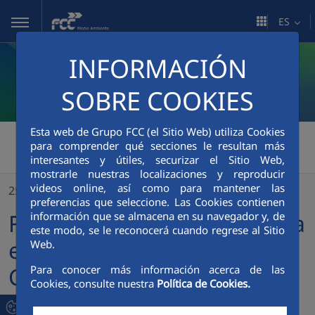
Saltar al contenido principal
ES
INFORMACIÓN
SOBRE COOKIES
Esta web de Grupo FCC (el Sitio Web) utiliza Cookies
FCC Medio Ambiente
>
para comprender qué secciones le resultan más
interesantes y útiles, securizar el Sitio Web,
FCC Medio Ambiente triunfa en el Smart City Expo World Congress 2019
mostrarle nuestras localizaciones y reproducir
videos online, así como para mantener las
25/11/2019
preferencias que seleccione. Las Cookies contienen
FCC Medio Ambiente triunfa
información que se almacena en su navegador y, de
este modo, se le reconocerá cuando regrese al Sitio
en el Smart City Expo World
Web.
Congress 2019
Para conocer más información acerca de las
Cookies, consulte nuestra
Política de Cookies.