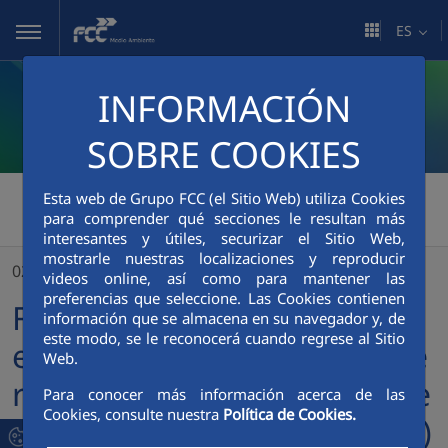
Saltar al contenido principal
ES
INFORMACIÓN
SOBRE COOKIES
FCC Medio Ambiente
>
Esta web de Grupo FCC (el Sitio Web) utiliza Cookies
para comprender qué secciones le resultan más
FCC Medio Ambiente se encargará de la recogida de residuos y limpieza viaria de Pozuelo de Alarcón (Madrid)
interesantes y útiles, securizar el Sitio Web,
mostrarle nuestras localizaciones y reproducir
02/12/2021
videos online, así como para mantener las
preferencias que seleccione. Las Cookies contienen
FCC Medio Ambiente se
información que se almacena en su navegador y, de
este modo, se le reconocerá cuando regrese al Sitio
encargará de la recogida de
Web.
residuos y limpieza viaria de
Para conocer más información acerca de las
Cookies, consulte nuestra
Política de Cookies.
Pozuelo de Alarcón (Madrid)