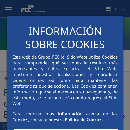
Saltar al contenido principal
ES
INFORMACIÓN
SOBRE COOKIES
FCC Medio Ambiente
>
Esta web de Grupo FCC (el Sitio Web) utiliza Cookies
para comprender qué secciones le resultan más
FCC Medio Ambiente colabora con el Servicio de Empleo de las Islas Baleares
interesantes y útiles, securizar el Sitio Web,
mostrarle nuestras localizaciones y reproducir
30/07/2021
videos online, así como para mantener las
preferencias que seleccione. Las Cookies contienen
FCC Medio Ambiente
información que se almacena en su navegador y, de
este modo, se le reconocerá cuando regrese al Sitio
colabora con el Servicio de
Web.
Empleo de las Islas Baleares
Para conocer más información acerca de las
Cookies, consulte nuestra
Política de Cookies.