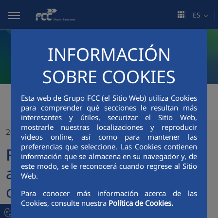
Saltar al contenido principal
ES
INFORMACIÓN
SOBRE COOKIES
FCC Medio Ambiente
>
Esta web de Grupo FCC (el Sitio Web) utiliza Cookies
para comprender qué secciones le resultan más
FCC Medio Ambiente adjudicataria del nuevo contrato de recogida de residuos y limpieza urbana en Manilva (Málaga)
interesantes y útiles, securizar el Sitio Web,
mostrarle nuestras localizaciones y reproducir
20/05/2021
videos online, así como para mantener las
preferencias que seleccione. Las Cookies contienen
FCC Medio Ambiente
información que se almacena en su navegador y, de
este modo, se le reconocerá cuando regrese al Sitio
adjudicataria del nuevo
Web.
contrato de recogida de
Para conocer más información acerca de las
Cookies, consulte nuestra
Política de Cookies.
residuos y limpieza urbana