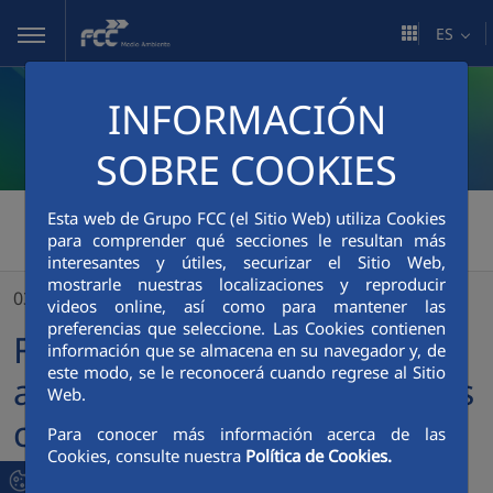
Saltar al contenido principal
ES
INFORMACIÓN
SOBRE COOKIES
FCC Medio Ambiente
>
Esta web de Grupo FCC (el Sitio Web) utiliza Cookies
para comprender qué secciones le resultan más
FCC Environmental Services adjudicataria de dos nuevos contratos en EE.UU.
interesantes y útiles, securizar el Sitio Web,
mostrarle nuestras localizaciones y reproducir
03/02/2020
videos online, así como para mantener las
preferencias que seleccione. Las Cookies contienen
FCC Environmental Services
información que se almacena en su navegador y, de
este modo, se le reconocerá cuando regrese al Sitio
adjudicataria de dos nuevos
Web.
contratos en EE.UU.
Para conocer más información acerca de las
Cookies, consulte nuestra
Política de Cookies.