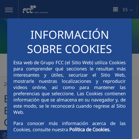
Saltar al contenido principal
ES
INFORMACIÓN
SOBRE COOKIES
FCC Medio Ambiente
>
Esta web de Grupo FCC (el Sitio Web) utiliza Cookies
para comprender qué secciones le resultan más
El Centro Especial de Empleo FCC Equal Comunidad Valenciana pone en marcha el nuevo servicio de limpieza viaria de la localidad de Massamagrell
interesantes y útiles, securizar el Sitio Web,
mostrarle nuestras localizaciones y reproducir
20/01/2023
videos online, así como para mantener las
preferencias que seleccione. Las Cookies contienen
El Centro Especial de
información que se almacena en su navegador y, de
este modo, se le reconocerá cuando regrese al Sitio
Empleo FCC Equal
Web.
Comunidad Valenciana
Para conocer más información acerca de las
Cookies, consulte nuestra
Política de Cookies.
pone en marcha el nuevo