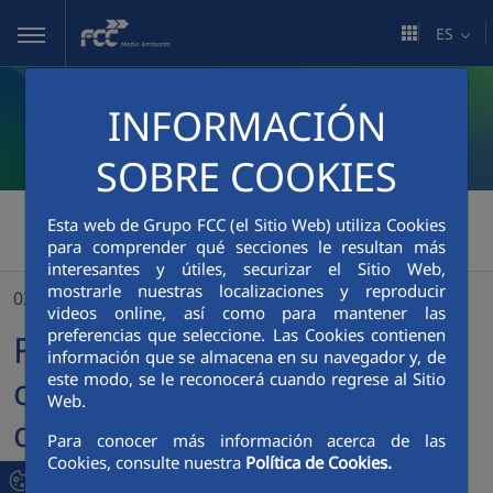
Saltar al contenido principal
ES
INFORMACIÓN
SOBRE COOKIES
FCC Medio Ambiente
>
Esta web de Grupo FCC (el Sitio Web) utiliza Cookies
para comprender qué secciones le resultan más
FCC Medio Ambiente celebra el Día Internacional de las Personas con Discapacidad
interesantes y útiles, securizar el Sitio Web,
mostrarle nuestras localizaciones y reproducir
02/12/2022
videos online, así como para mantener las
preferencias que seleccione. Las Cookies contienen
FCC Medio Ambiente
información que se almacena en su navegador y, de
este modo, se le reconocerá cuando regrese al Sitio
celebra el Día Internacional
Web.
de las Personas con
Para conocer más información acerca de las
Cookies, consulte nuestra
Política de Cookies.
Discapacidad