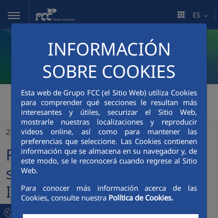
Saltar al contenido principal
ES
INFORMACIÓN
SOBRE COOKIES
Esta web de Grupo FCC (el Sitio Web) utiliza Cookies
FCC Medio Ambiente
>
para comprender qué secciones le resultan más
interesantes y útiles, securizar el Sitio Web,
FCC Medio Ambiente se suma al Día Europeo de la Igualdad Salarial
mostrarle nuestras localizaciones y reproducir
videos online, así como para mantener las
22/02/2022
preferencias que seleccione. Las Cookies contienen
FCC Medio Ambiente se
información que se almacena en su navegador y, de
este modo, se le reconocerá cuando regrese al Sitio
suma al Día Europeo de la
Web.
Igualdad Salarial
Para conocer más información acerca de las
Cookies, consulte nuestra
Política de Cookies.