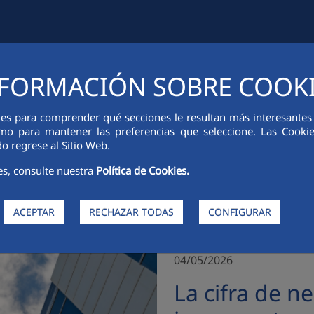
FORMACIÓN SOBRE COOK
CIÓN FINANCIERA
INNOVACIÓN
SOSTENIBILIDAD
PERSONA
ies para comprender qué secciones le resultan más interesantes y 
 como para mantener las preferencias que seleccione. Las Cook
o regrese al Sitio Web.
es, consulte nuestra
Política de Cookies.
ACEPTAR
RECHAZAR TODAS
CONFIGURAR
FCC se incrementa un 10% en el primer trimestre del año
04/05/2026
La cifra de n