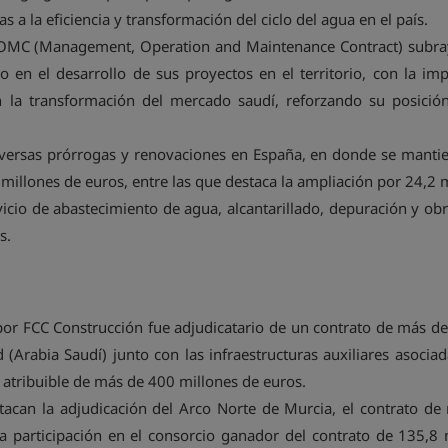
s a la eficiencia y transformación del ciclo del agua en el país.
MOMC (Management, Operation and Maintenance Contract) subraya 
 en el desarrollo de sus proyectos en el territorio, con la im
n la transformación del mercado saudí, reforzando su posic
iversas prórrogas y renovaciones en España, en donde se mantie
llones de euros, entre las que destaca la ampliación por 24,2 m
icio de abastecimiento de agua, alcantarillado, depuración y obr
s.
por FCC Construcción fue adjudicatario de un contrato de más de
d (Arabia Saudí) junto con las infraestructuras auxiliares asocia
 atribuible de más de 400 millones de euros.
stacan la adjudicación del Arco Norte de Murcia, el contrato d
 participación en el consorcio ganador del contrato de 135,8 