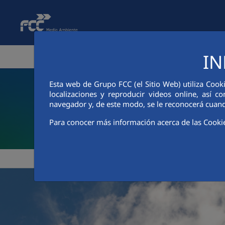
Saltar al contenido principal
IN
ÁREA CORPORATIVA
ACTIVIDADES
INFORMA
Esta web de Grupo FCC (el Sitio Web) utiliza Cook
localizaciones y reproducir videos online, así
navegador y, de este modo, se le reconocerá cuand
Para conocer más información acerca de las Cooki
>
FCC Medio Ambiente
La cifra de negocios del Grupo 