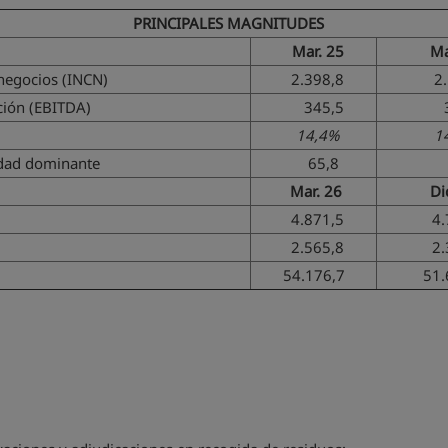
PRINCIPALES MAGNITUDES
Mar. 25
Ma
 negocios (INCN)
2.398,8
2.1
ción (EBITDA)
345,5
32
14,4%
14,
edad dominante
65,8
5
Mar. 26
Di
4.871,5
4.
2.565,8
2.
54.176,7
51.