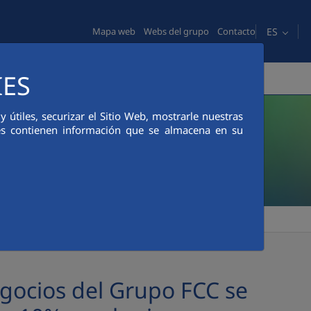
ES
Mapa web
Webs del grupo
Contacto
IES
S
COMUNICACIÓN
ÉTICA Y CUMPLIMIENTO
útiles, securizar el Sitio Web, mostrarle nuestras
ies contienen información que se almacena en su
egocios del Grupo FCC se