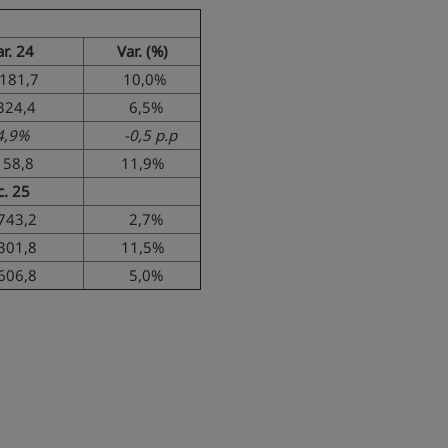
r. 24
Var. (%)
81,7
10,0%
4,4
6,5%
9%
-0,5 p.p
8,8
11,9%
c. 25
743,2
2,7%
301,8
11,5%
606,8
5,0%