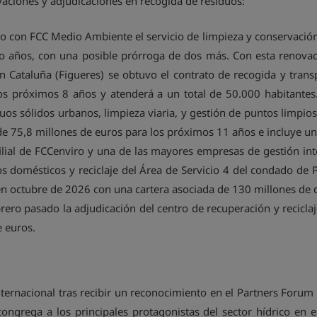
vaciones y adjudicaciones en recogida de residuos:
 con FCC Medio Ambiente el servicio de limpieza y conservación 
o años, con una posible prórroga de dos más. Con esta renovac
Cataluña (Figueres) se obtuvo el contrato de recogida y trans
los próximos 8 años y atenderá a un total de 50.000 habitante
uos sólidos urbanos, limpieza viaria, y gestión de puntos limp
 de 75,8 millones de euros para los próximos 11 años e incluye un
ilial de FCCenviro y una de las mayores empresas de gestión int
os domésticos y reciclaje del Área de Servicio 4 del condado de
en octubre de 2026 con una cartera asociada de 130 millones de d
rero pasado la adjudicación del centro de recuperación y recicla
e euros.
nternacional tras recibir un reconocimiento en el Partners For
congrega a los principales protagonistas del sector hídrico en 