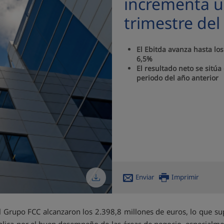
incrementa u
trimestre del
El Ebitda avanza hasta lo
6,5%
El resultado neto se sitú
periodo del año anterior
Enviar
Imprimir
del Grupo FCC alcanzaron los 2.398,8 millones de euros, lo que 