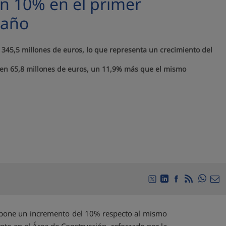
n 10% en el primer
 año
s 345,5 millones de euros, lo que representa un crecimiento del
a en 65,8 millones de euros, un 11,9% más que el mismo
Compa
Compartir en Twitte
Compartir en Li
Compartir en
RSS
Com
supone un incremento del 10% respecto al mismo