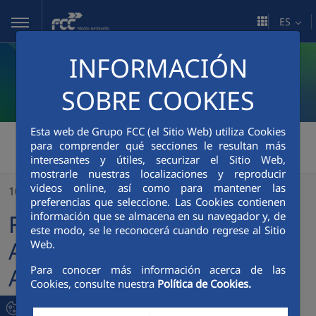
Saltar al contenido principal
ES
INFORMACIÓN
SOBRE COOKIES
Esta web de Grupo FCC (el Sitio Web) utiliza Cookies
FCC Medio Ambiente
>
para comprender qué secciones le resultan más
interesantes y útiles, securizar el Sitio Web,
FCC Servicios Medio Ambiente lanza su video de Acontecimientos 2024
mostrarle nuestras localizaciones y reproducir
videos online, así como para mantener las
10/02/2025
preferencias que seleccione. Las Cookies contienen
FCC Servicios Medio
información que se almacena en su navegador y, de
este modo, se le reconocerá cuando regrese al Sitio
Ambiente lanza su video de
Web.
Acontecimientos 2024
Para conocer más información acerca de las
Cookies, consulte nuestra
Política de Cookies.