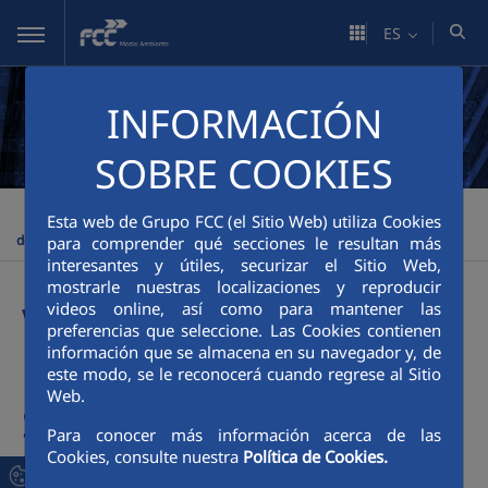
Saltar al contenido principal
ES
INFORMACIÓN
SOBRE COOKIES
FCC Medio Ambiente
Innovación
VISION: La plataforma FCC
>
>
Esta web de Grupo FCC (el Sitio Web) utiliza Cookies
de Gestión de Servicios
para comprender qué secciones le resultan más
interesantes y útiles, securizar el Sitio Web,
mostrarle nuestras localizaciones y reproducir
VISION: La plataforma
videos online, así como para mantener las
preferencias que seleccione. Las Cookies contienen
información que se almacena en su navegador y, de
FCC de Gestión de
este modo, se le reconocerá cuando regrese al Sitio
Web.
Servicios
Para conocer más información acerca de las
Cookies, consulte nuestra
Política de Cookies.