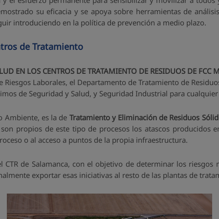
cia y el esfuerzo permanente para sensibilizar y movilizar a todo
ostrado su eficacia y se apoya sobre herramientas de análisis
ir introduciendo en la política de prevención a medio plazo.
tros de Tratamiento
LUD EN LOS CENTROS DE TRATAMIENTO DE RESIDUOS DE FCC 
 Riesgos Laborales, el Departamento de Tratamiento de Residuos y
nimos de Seguridad y Salud, y Seguridad Industrial para cualquie
o Ambiente, es la de
Tratamiento y Eliminación de Residuos Sóli
son propios de este tipo de procesos los atascos producidos en
oceso o al acceso a puntos de la propia infraestructura.
el CTR de Salamanca, con el objetivo de determinar los riesgos m
inalmente exportar esas iniciativas al resto de las plantas de tr