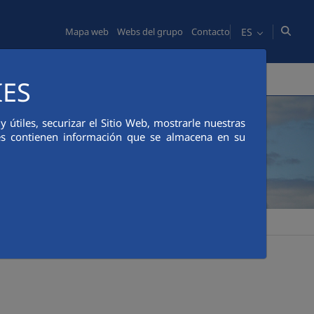
ES
Mapa web
Webs del grupo
Contacto
S
COMUNICACIÓN
ÉTICA Y CUMPLIMIENTO
IES
útiles, securizar el Sitio Web, mostrarle nuestras
ies contienen información que se almacena en su