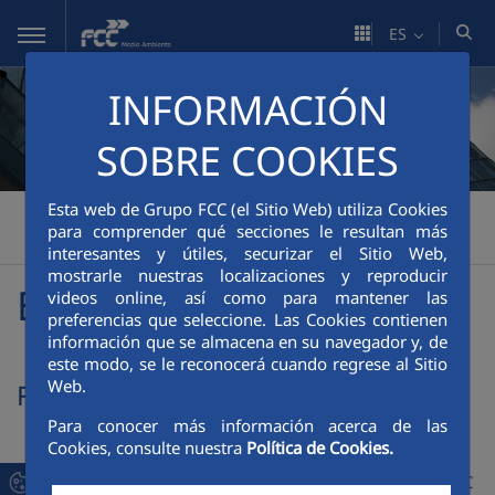
Saltar al contenido principal
ES
INFORMACIÓN
SOBRE COOKIES
Esta web de Grupo FCC (el Sitio Web) utiliza Cookies
FCC Medio Ambiente
Información financiera
>
>
para comprender qué secciones le resultan más
Información Financiera
Emisiones y Rating
>
interesantes y útiles, securizar el Sitio Web,
mostrarle nuestras localizaciones y reproducir
Emisiones y Rating
videos online, así como para mantener las
preferencias que seleccione. Las Cookies contienen
información que se almacena en su navegador y, de
este modo, se le reconocerá cuando regrese al Sitio
Web.
Finanzas Sostenibles
Para conocer más información acerca de las
Cookies, consulte nuestra
Política de Cookies.
Fitch Ratings ha rebajado la calificación crediticia de FCC