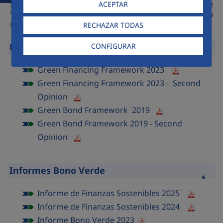
Servicios Medio Ambiente Holding, S.A. a ‘BBB-’ desde
ACEPTAR
‘BBB’ con perspectiva estable (24-11-2025). La rebaja
refleja un nivel de inversión superior al previsto.
RECHAZAR TODAS
Marco del Bono Verde y Segunda Opinión
CONFIGURAR
Contraer
Green Financing Framework 2023
Green Financing Framework 2023 - Second
Opinion
Green Bond Framework 2019
Green Bond Framework 2019 - Second
Opinion
Informes Bono Verde
Contraer
Informe de Finanzas Sostenibles 2025
Informe de Finanzas Sostenibles 2024
Informe Bono Verde 2023