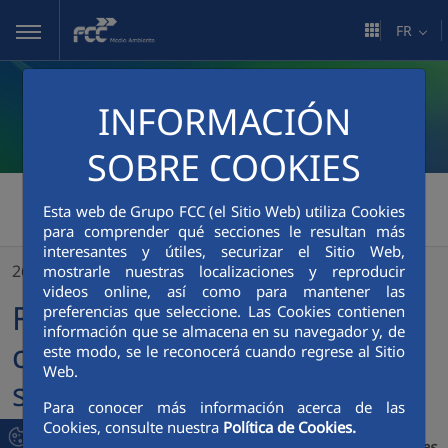
Saut au contenu principal
FR
INFORMACIÓN
SOBRE COOKIES
FCC Medio Ambiente
>
Esta web de Grupo FCC (el Sitio Web) utiliza Cookies
para comprender qué secciones le resultan más
FCC Medio Ambiente continuera à offrir les services urbains d'Igualada
interesantes y útiles, securizar el Sitio Web,
26/11/2025
mostrarle nuestras localizaciones y reproducir
videos online, así como para mantener las
FCC Medio Ambiente
preferencias que seleccione. Las Cookies contienen
información que se almacena en su navegador y, de
continuera à offrir les
este modo, se le reconocerá cuando regrese al Sitio
Web.
services urbains d'Igualada
Para conocer más información acerca de las
Cookies, consulte nuestra
Política de Cookies.
L'ensemble de la flotte sera alimenté par des énergies