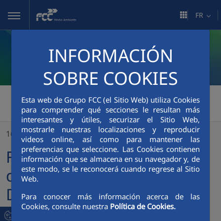
Saut au contenu principal
FR
INFORMACIÓN
SOBRE COOKIES
FCC Medio Ambiente
>
Esta web de Grupo FCC (el Sitio Web) utiliza Cookies
para comprender qué secciones le resultan más
FCC enviro publie son deuxième Rapport de Durabilité et réaffirme son rôle de référence internationale dans le domaine des services environnementaux
interesantes y útiles, securizar el Sitio Web,
mostrarle nuestras localizaciones y reproducir
16/10/2025
videos online, así como para mantener las
preferencias que seleccione. Las Cookies contienen
FCC enviro publie son
información que se almacena en su navegador y, de
este modo, se le reconocerá cuando regrese al Sitio
deuxième Rapport de
Web.
Durabilité et réaffirme son
Para conocer más información acerca de las
Cookies, consulte nuestra
Política de Cookies.
rôle de référence