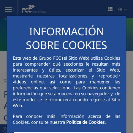
Saut au contenu principal
FR
INFORMACIÓN
SOBRE COOKIES
FCC Medio Ambiente
>
Esta web de Grupo FCC (el Sitio Web) utiliza Cookies
para comprender qué secciones le resultan más
FCC Servicios Medio Ambiente fait l’acquisition des activités françaises d’ESG
interesantes y útiles, securizar el Sitio Web,
mostrarle nuestras localizaciones y reproducir
01/08/2024
videos online, así como para mantener las
preferencias que seleccione. Las Cookies contienen
FCC Servicios Medio
información que se almacena en su navegador y, de
este modo, se le reconocerá cuando regrese al Sitio
Ambiente fait l’acquisition
Web.
des activités françaises
Para conocer más información acerca de las
Cookies, consulte nuestra
Política de Cookies.
d’ESG