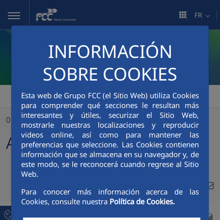
Saut au contenu principal
FR
INFORMACIÓN
SOBRE COOKIES
Esta web de Grupo FCC (el Sitio Web) utiliza Cookies
FCC Medio Ambiente
>
AMUNT VALÈNCIA!
para comprender qué secciones le resultan más
interesantes y útiles, securizar el Sitio Web,
01/11/2024
mostrarle nuestras localizaciones y reproducir
videos online, así como para mantener las
AMUNT VALÈNCIA!
preferencias que seleccione. Las Cookies contienen
información que se almacena en su navegador y, de
este modo, se le reconocerá cuando regrese al Sitio
Web.
Compa
Compartir en Twitte
Compartir en Li
Compartir en
RSS
Para conocer más información acerca de las
Com
Cookies, consulte nuestra
Política de Cookies.