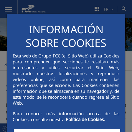
Saut au contenu principal
FR
INFORMACIÓN
SOBRE COOKIES
Esta web de Grupo FCC (el Sitio Web) utiliza Cookies
FCC Medio Ambiente
Espace corporatif
Bienvenue du
>
>
para comprender qué secciones le resultan más
directeur général
interesantes y útiles, securizar el Sitio Web,
mostrarle nuestras localizaciones y reproducir
videos online, así como para mantener las
Stratégie
preferencias que seleccione. Las Cookies contienen
información que se almacena en su navegador y, de
este modo, se le reconocerá cuando regrese al Sitio
Web.
Depuis plus de 110 ans, FCC Medio Ambiente aide les
municipalités à gérer les services qu'elles offrent à leurs
Para conocer más información acerca de las
citoyens. Consciente de l'importance de ces services pour
Cookies, consulte nuestra
Política de Cookies.
les communes, FCC en a toujours pris grand soin.