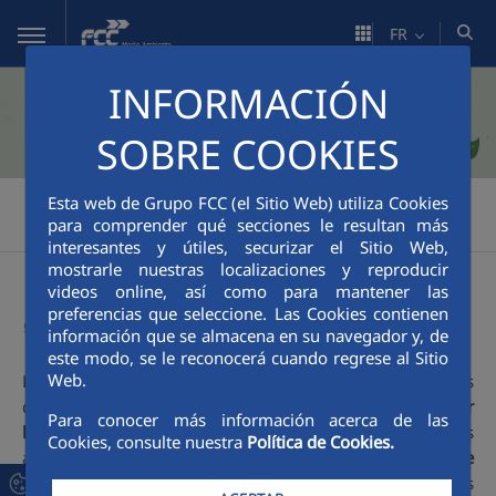
Saut au contenu principal
FR
INFORMACIÓN
SOBRE COOKIES
FCC Medio Ambiente
Durabilité
Prix AVANZA
>
>
>
Esta web de Grupo FCC (el Sitio Web) utiliza Cookies
para comprender qué secciones le resultan más
Environnement
interesantes y útiles, securizar el Sitio Web,
mostrarle nuestras localizaciones y reproducir
videos online, así como para mantener las
Environnement
preferencias que seleccione. Las Cookies contienen
información que se almacena en su navegador y, de
este modo, se le reconocerá cuando regrese al Sitio
Web.
Le prix de
l'Environnement
vise à récompenser les projets
développés et mis en œuvre qui ont contribué à
minimiser
Para conocer más información acerca de las
l'impact sur l'environnement
du développement des
Cookies, consulte nuestra
Política de Cookies.
activités de l'entreprise, par exemple :
augmentation de
l'efficacité énergétique
, tant dans la prestation de services