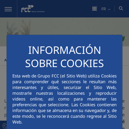
Saut au contenu principal
FR
INFORMACIÓN
FCC Medio Ambiente
Durabilité
Prix AVANZA
Prix
>
>
>
SOBRE COOKIES
AVANZA 2023
Prix Avanza 2023
Esta web de Grupo FCC (el Sitio Web) utiliza Cookies
para comprender qué secciones le resultan más
interesantes y útiles, securizar el Sitio Web,
mostrarle nuestras localizaciones y reproducir
videos online, así como para mantener las
Les prix
AVANZA
ont été
créés
dans le but de
preferencias que seleccione. Las Cookies contienen
reconnaître
le travail et les
efforts fournis par le
información que se almacena en su navegador y, de
personnel de l'organisation qui contribue
este modo, se le reconocerá cuando regrese al Sitio
quotidiennement à
l'amélioration de la compétitivité
Web.
de l'entreprise, à l'intégration sociale
au sein de