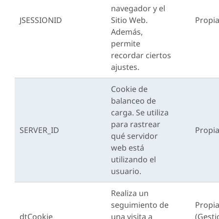
navegador y el
JSESSIONID
Sitio Web.
Propi
Además,
permite
recordar ciertos
ajustes.
Cookie de
balanceo de
carga. Se utiliza
para rastrear
SERVER_ID
Propi
qué servidor
web está
utilizando el
usuario.
Realiza un
seguimiento de
Propi
dtCookie
una visita a
(Gest