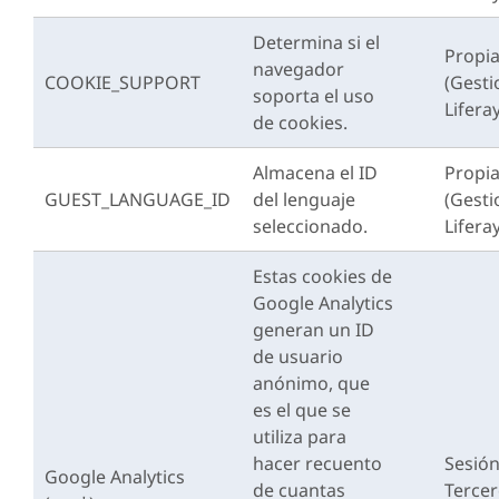
Determina si el
Propi
navegador
COOKIE_SUPPORT
(Gest
soporta el uso
Liferay
de cookies.
Almacena el ID
Propi
GUEST_LANGUAGE_ID
del lenguaje
(Gest
seleccionado.
Liferay
Estas cookies de
Google Analytics
generan un ID
de usuario
anónimo, que
es el que se
utiliza para
hacer recuento
Sesió
Google Analytics
de cuantas
Terce