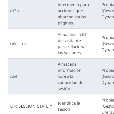
intermedio para
Propi
dtSa
acciones que
(Gest
abarcan varias
Dynat
páginas.
Almacena la ID
Propi
del visitante
rxVisitor
(Gest
para relacionar
Dynat
las sesiones.
Almacena
información
Propi
rxvt
sobre la
(Gest
caducidad de
Dynat
sesión.
Propi
Identifica la
LFR_SESSION_STATE_*
(Gest
sesión
Liferay