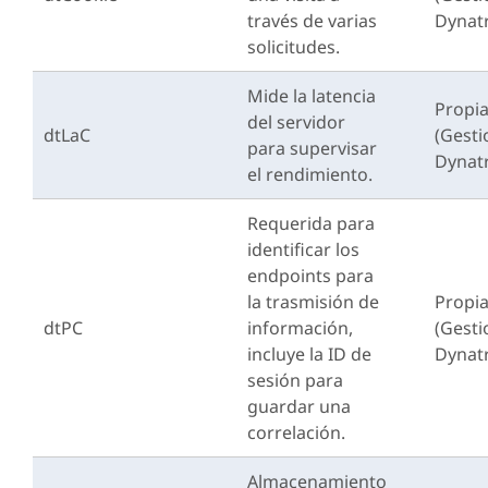
través de varias
Dynat
solicitudes.
Mide la latencia
Propi
del servidor
dtLaC
(Gest
para supervisar
Dynat
el rendimiento.
Requerida para
identificar los
endpoints para
la trasmisión de
Propi
dtPC
información,
(Gest
incluye la ID de
Dynat
sesión para
guardar una
correlación.
Almacenamiento