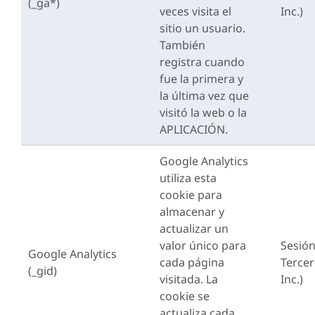
(_ga*)
veces visita el
Inc.)
sitio un usuario.
También
registra cuando
fue la primera y
la última vez que
visitó la web o la
APLICACIÓN.
Google Analytics
utiliza esta
cookie para
almacenar y
actualizar un
valor único para
Sesió
Google Analytics
cada página
Terce
(_gid)
visitada. La
Inc.)
cookie se
actualiza cada