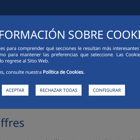
FORMACIÓN SOBRE COOK
ONS FINANCIÈRES
INNOVATION
DURABILITÉ
PERSONNES
ies para comprender qué secciones le resultan más interesantes y 
 como para mantener las preferencias que seleccione. Las Cook
o regrese al Sitio Web.
es, consulte nuestra
Política de Cookies.
ACEPTAR
RECHAZAR TODAS
CONFIGURAR
>
ention du Talent
Notre équipe en chiffres
ffres