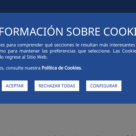
FORMACIÓN SOBRE COOK
ONS FINANCIÈRES
INNOVATION
DURABILITÉ
PERSONNES
ies para comprender qué secciones le resultan más interesantes y 
 como para mantener las preferencias que seleccione. Las Cook
o regrese al Sitio Web.
es, consulte nuestra
Política de Cookies.
ACEPTAR
RECHAZAR TODAS
CONFIGURAR