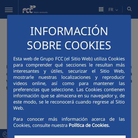
Saut au contenu principal
FR
INFORMACIÓN
Minethic
SOBRE COOKIES
Página web oficial:
https://minethic.es/
Esta web de Grupo FCC (el Sitio Web) utiliza Cookies
para comprender qué secciones le resultan más
FCC Medio Ambiente est l'un des membres du consortium
interesantes y útiles, securizar el Sitio Web,
du projet
MINETHIC "Promotion de la récupération et de la
mostrarle nuestras localizaciones y reproducir
valorisation des ressources minérales stratégiques pour la
videos online, así como para mantener las
transition écologique"
. Dirigé par Técnicas Reunidas.
preferencias que seleccione. Las Cookies contienen
información que se almacena en su navegador y, de
este modo, se le reconocerá cuando regrese al Sitio
Web.
Para conocer más información acerca de las
Cookies, consulte nuestra
Política de Cookies.