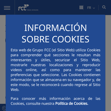
Saut au contenu principal
FR
INFORMACIÓN
INSECTUM :
SOBRE COOKIES
(Valorisation des sous-
produits urbains et des
Esta web de Grupo FCC (el Sitio Web) utiliza Cookies
para comprender qué secciones le resultan más
biodéchets par
interesantes y útiles, securizar el Sitio Web,
mostrarle nuestras localizaciones y reproducir
videos online, así como para mantener las
bioconversion avec des
preferencias que seleccione. Las Cookies contienen
información que se almacena en su navegador y, de
insectes pour la
este modo, se le reconocerá cuando regrese al Sitio
Web.
création de produits
Para conocer más información acerca de las
Cookies, consulte nuestra
Política de Cookies.
innovants dans des