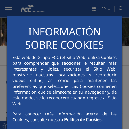
Saut au contenu principal
FR
INFORMACIÓN
SOBRE COOKIES
FCC Medio Ambiente
Activités
Facility Management
>
>
>
Esta web de Grupo FCC (el Sitio Web) utiliza Cookies
Gestion énergétique intégrée
para comprender qué secciones le resultan más
interesantes y útiles, securizar el Sitio Web,
mostrarle nuestras localizaciones y reproducir
Gestion énergétique
videos online, así como para mantener las
preferencias que seleccione. Las Cookies contienen
intégrée
información que se almacena en su navegador y, de
este modo, se le reconocerá cuando regrese al Sitio
Web.
À FCC Medio Ambiente, nous travaillons à l'amélioration de
Para conocer más información acerca de las
l'efficacité énergétique et à la réduction de l'empreinte
Cookies, consulte nuestra
Política de Cookies.
carbone des villes en développant et en mettant en œuvre