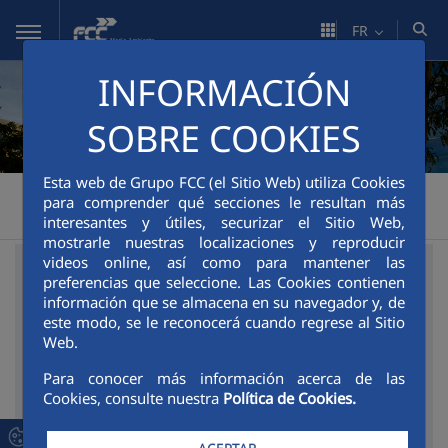
Saut au contenu principal
FR
INFORMACIÓN
SOBRE COOKIES
Esta web de Grupo FCC (el Sitio Web) utiliza Cookies
FCC Medio Ambiente
Espace corporatif
FCCenviro
>
>
>
para comprender qué secciones le resultan más
interesantes y útiles, securizar el Sitio Web,
Annuaire des entreprises
mostrarle nuestras localizaciones y reproducir
videos online, así como para mantener las
Que
Où ?
Quel type ?
preferencias que seleccione. Las Cookies contienen
recherchez-
información que se almacena en su navegador y, de
Zone:
este modo, se le reconocerá cuando regrese al Sitio
Tous
vous ?
Web.
Empresa
Entreprise:
Para conocer más información acerca de las
FCC
Localisation:
Cookies, consulte nuestra
Política de Cookies.
Sede
Principal
Secteur: