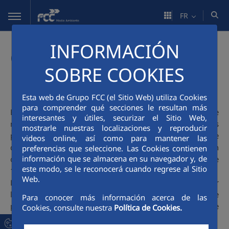
Saut au contenu principal
FR
INFORMACIÓN
CHARIOTS
SOBRE COOKIES
ÉLECTRIQUES
Esta web de Grupo FCC (el Sitio Web) utiliza Cookies
para comprender qué secciones le resultan más
En 2019, deux nouveaux équipements auxiliaires de
interesantes y útiles, securizar el Sitio Web,
nettoyage ont été développés. Il s'agit de deux chariots
mostrarle nuestras localizaciones y reproducir
pour le service de nettoyage des rues, fabriqués en résine
videos online, así como para mantener las
de polyester renforcée de fibre de verre, composés d'un
preferencias que seleccione. Las Cookies contienen
información que se almacena en su navegador y, de
corps principal avec une base qui contient deux seaux de
este modo, se le reconocerá cuando regrese al Sitio
120 litres.
Web.
Les chariots motorisés à assistance électrique pour faciliter
les déplacements en ville intègrent un moteur électrique
Para conocer más información acerca de las
pour accompagner le mouvement, alimenté par une
Cookies, consulte nuestra
Política de Cookies.
batterie électrique.