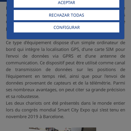
ACEPTAR
La mobilité se fait au moyen d'une poignée qui règle le
déplacement (vitesse de transfert). La différence entre les
RECHAZAR TODAS
deux chariots est que l'un d'entre eux est équipé d'une
CONFIGURAR
plate-forme pour le transfert du personnel.
Ce type d'équipement dispose d'un simple ordinateur de
bord qui intègre la localisation GPS, d'une carte SIM pour
l'envoi de données via GPRS et d'une antenne de
communication. Ce dispositif peut être utilisé comme canal
de transmission de données sur les positions de
l'équipement en temps réel, ainsi que pour l'envoi de
données provenant de capteurs et de la télémétrie. Parmi
ses nombreux avantages, on peut citer sa grande précision
et sa robustesse.
Les deux chariots ont été présentés dans le monde entier
lors du congrès mondial Smart City Expo qui s'est tenu en
novembre 2019 à Barcelone.