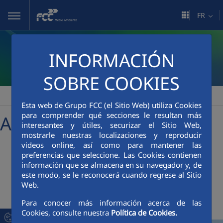
Saut au contenu principal
FR
INFORMACIÓN
SOBRE COOKIES
FCC Medio Ambiente
Sala de comunicación
Actualidad
>
>
Esta web de Grupo FCC (el Sitio Web) utiliza Cookies
para comprender qué secciones le resultan más
Actualités
interesantes y útiles, securizar el Sitio Web,
mostrarle nuestras localizaciones y reproducir
videos online, así como para mantener las
preferencias que seleccione. Las Cookies contienen
+
searcher
información que se almacena en su navegador y, de
este modo, se le reconocerá cuando regrese al Sitio
Web.
Dernières nouvelles
Para conocer más información acerca de las
Cookies, consulte nuestra
Política de Cookies.