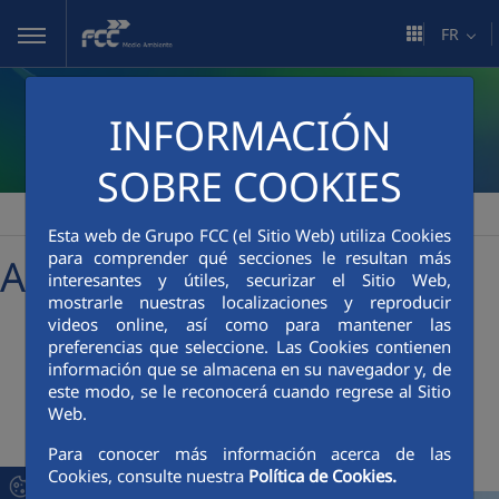
Saut au contenu principal
FR
INFORMACIÓN
SOBRE COOKIES
FCC Medio Ambiente
Sala de comunicación
Actualidad
>
>
Esta web de Grupo FCC (el Sitio Web) utiliza Cookies
para comprender qué secciones le resultan más
Actualités
interesantes y útiles, securizar el Sitio Web,
mostrarle nuestras localizaciones y reproducir
videos online, así como para mantener las
preferencias que seleccione. Las Cookies contienen
+
searcher
información que se almacena en su navegador y, de
este modo, se le reconocerá cuando regrese al Sitio
Web.
Dernières nouvelles
Para conocer más información acerca de las
Cookies, consulte nuestra
Política de Cookies.