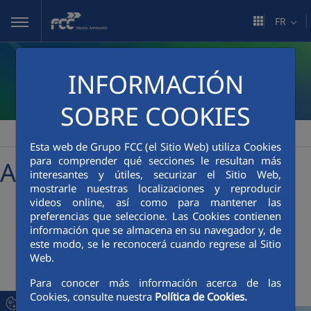
Saut au contenu principal
FR
INFORMACIÓN
SOBRE COOKIES
FCC Medio Ambiente
Sala de comunicación
Actualidad
>
>
Esta web de Grupo FCC (el Sitio Web) utiliza Cookies
para comprender qué secciones le resultan más
Actualités
interesantes y útiles, securizar el Sitio Web,
mostrarle nuestras localizaciones y reproducir
videos online, así como para mantener las
preferencias que seleccione. Las Cookies contienen
+
searcher
información que se almacena en su navegador y, de
este modo, se le reconocerá cuando regrese al Sitio
Web.
Dernières nouvelles
Para conocer más información acerca de las
Cookies, consulte nuestra
Política de Cookies.