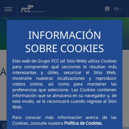
Saut au contenu principal
FR
INFORMACIÓN
SOBRE COOKIES
FCC Medio Ambiente
Sala de comunicación
Actualidad
>
>
Esta web de Grupo FCC (el Sitio Web) utiliza Cookies
para comprender qué secciones le resultan más
Actualités
interesantes y útiles, securizar el Sitio Web,
mostrarle nuestras localizaciones y reproducir
videos online, así como para mantener las
preferencias que seleccione. Las Cookies contienen
+
searcher
información que se almacena en su navegador y, de
este modo, se le reconocerá cuando regrese al Sitio
Web.
Dernières nouvelles
Para conocer más información acerca de las
Cookies, consulte nuestra
Política de Cookies.