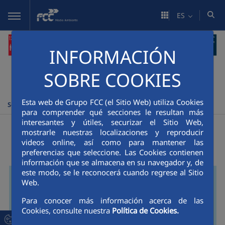
Saltar al contenido principal
ES
INFORMACIÓN
SOBRE COOKIES
FCC Medio Ambiente
Sostenibilidad
Estrategia de
>
>
Esta web de Grupo FCC (el Sitio Web) utiliza Cookies
Sostenibilidad 2050
para comprender qué secciones le resultan más
interesantes y útiles, securizar el Sitio Web,
Sostenibilidad y RSC
mostrarle nuestras localizaciones y reproducir
videos online, así como para mantener las
preferencias que seleccione. Las Cookies contienen
información que se almacena en su navegador y, de
este modo, se le reconocerá cuando regrese al Sitio
Web.
Para conocer más información acerca de las
Cookies, consulte nuestra
Política de Cookies.