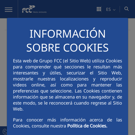
Saltar al contenido principal
ES
Mapa web
FCC Medio Ambiente
INFORMACIÓN
Área Corporativa
Bienvenida del director general
SOBRE COOKIES
Bienvenida del director general
Quiénes somos
Esta web de Grupo FCC (el Sitio Web) utiliza Cookies
Presentación e historia
para comprender qué secciones le resultan más
interesantes y útiles, securizar el Sitio Web,
Principales magnitudes
mostrarle nuestras localizaciones y reproducir
Presencia en el mundo
videos online, así como para mantener las
preferencias que seleccione. Las Cookies contienen
FCCenviro
información que se almacena en su navegador y, de
FCCenviro
este modo, se le reconocerá cuando regrese al Sitio
Directorio de empresas
Web.
Actividades
Para conocer más información acerca de las
Servicios Municipales
Cookies, consulte nuestra
Política de Cookies.
Recogida de residuos