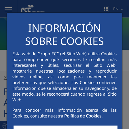
Skip to Main Content
EN
INFORMACIÓN
SOBRE COOKIES
Esta web de Grupo FCC (el Sitio Web) utiliza Cookies
FCC Medio Ambiente
>
para comprender qué secciones le resultan más
interesantes y útiles, securizar el Sitio Web,
FCC Servicios Medio Ambiente issues its 2022 Highlights video
mostrarle nuestras localizaciones y reproducir
videos online, así como para mantener las
23/02/2023
preferencias que seleccione. Las Cookies contienen
FCC Servicios Medio
información que se almacena en su navegador y, de
este modo, se le reconocerá cuando regrese al Sitio
Ambiente issues its 2022
Web.
Highlights video
Para conocer más información acerca de las
Cookies, consulte nuestra
Política de Cookies.