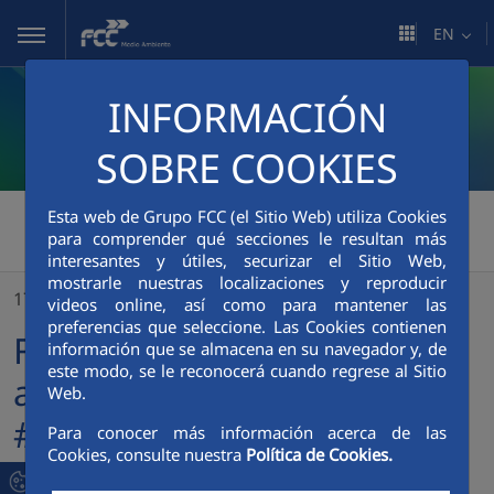
Skip to Main Content
EN
INFORMACIÓN
SOBRE COOKIES
FCC Medio Ambiente
>
Esta web de Grupo FCC (el Sitio Web) utiliza Cookies
para comprender qué secciones le resultan más
FCC Medio Ambiente se adhiere a la iniciativa #EstoNOtienequePARAR
interesantes y útiles, securizar el Sitio Web,
mostrarle nuestras localizaciones y reproducir
17/04/2020
videos online, así como para mantener las
preferencias que seleccione. Las Cookies contienen
FCC Medio Ambiente se
información que se almacena en su navegador y, de
este modo, se le reconocerá cuando regrese al Sitio
adhiere a la iniciativa
Web.
#EstoNOtienequePARAR
Para conocer más información acerca de las
Cookies, consulte nuestra
Política de Cookies.